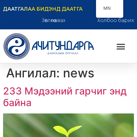
MN
ДААТГАЛАА БИДЭНД ДААТГА
Зөвлөгөө авах
Холбоо барих
Ангилал:
news
233 Мэдээний гарчиг энд
байна