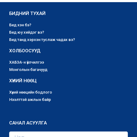
БИДНИЙ ТУХАЙ
Бид хэн бэ?
Бид юу хийдэг вэ?
Бид танд хэрхэн туслаж чадах вэ?
ХОЛБООСУУД
ХАБЭА-н үйлчилгээ
Монголын багачууд
ХҮНИЙ НӨӨЦ
Хүний нөөцийн бодлого
Нээлттэй ажлын байр
САНАЛ АСУУЛГА