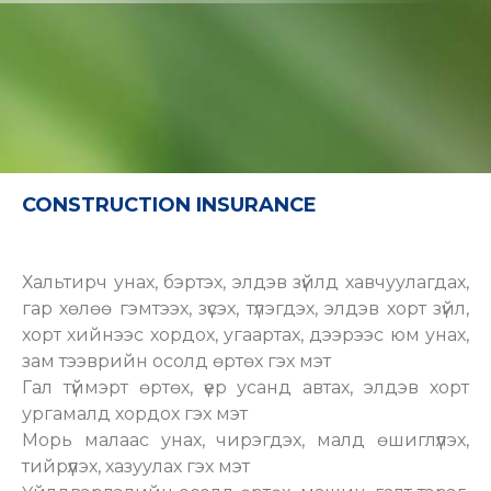
CONSTRUCTION INSURANCE
Хальтирч унах, бэртэх, элдэв зүйлд хавчуулагдах,
гар хөлөө гэмтээх, зүсэх, түлэгдэх, элдэв хорт зүйл,
хорт хийнээс хордох, угаартах, дээрээс юм унах,
зам тээврийн осолд өртөх гэх мэт
Гал түймэрт өртөх, үер усанд автах, элдэв хорт
ургамалд хордох гэх мэт
Морь малаас унах, чирэгдэх, малд өшиглүүлэх,
тийрүүлэх, хазуулах гэх мэт