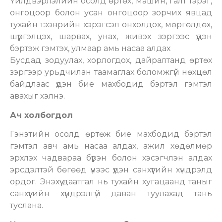
Үйлдвэрлэлийн осолд өртөх, машин, галт тэрэг,
онгоцоор болон усан онгоцоор зорчих явцад
тухайн тээврийн хэрэгсэл онхолдох, мөргөлдөх,
шүргэлцэх, шарвах, унах, живэх зэргээс үүдэн
бэртэж гэмтэх, улмаар амь насаа алдах
Бусдад зодуулах, хорлогдох, дайралтанд өртөх
зэргээр урьдчилан таамаглах боломжгүй нөхцөл
байдлаас үүдэн бие махбодид бэртэл гэмтэл
авахыг хэлнэ.
Ач холбогдол
Гэнэтийн осолд өртөж бие махбодид бэртэл
гэмтэл авч амь насаа алдах, ажил хөдөлмөр
эрхлэх чадвараа бүрэн болон хэсэгчлэн алдах
эрсдэлтэй бөгөөд үүнээс үүдэн санхүүгийн хүндрэлд
ордог. Энэхүү даатгал нь тухайн хугацаанд таныг
санхүүгийн хүндрэлгүй даван туулахад тань
туслана.