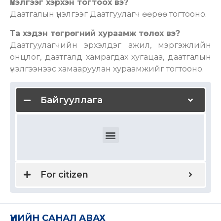
Үнэлгээг хэрхэн тогтоох вэ?
Даатгалын үнэлгээг Даатгуулагч өөрөө тогтооно.
Та хэдэн төгрөгний хураамж төлөх вэ?
Даатгуулагчийн эрхэлдэг ажил, мэргэжлийн
онцлог, даатгалд хамрагдах хугацаа, даатгалын
үнэлгээнээс хамааруулан хураамжийг тогтооно.
Байгууллага
Domestic and international health insurance
For citizen
ҮНИЙН САНАЛ АВАХ