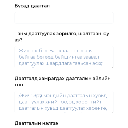
Бусад даатгал
Таны даатгуулах зорилго, шалтгаан юу
вэ?
Даатгалд хамрагдах даатгалын зүйлийн
тоо
Даатгалын үнэлгээ