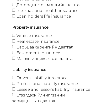
Дотоодын эрүүл мэндийн даатгал
International health insurance
Loan holders life insurance
Property insurance
Vehicle insurance
Real estate insurance
Барьцаа хөрөнгийн даатгал
Equipment insurance
Малын индексжүүлсэн даатгал
Liability insurance
Driver's liability insurance
Professional liability insurance
Lessee and lessor's liability insurance
Бүтээгдэхүүн үйлчилгээний
хариуцлагын даатгал