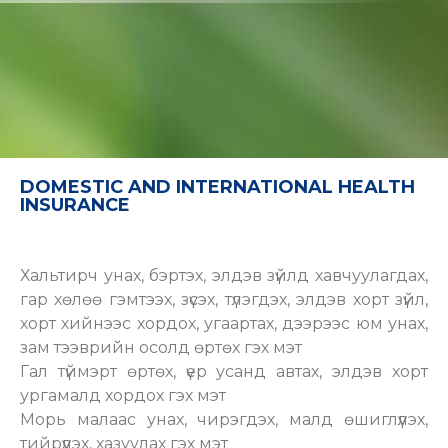
DOMESTIC AND INTERNATIONAL HEALTH
INSURANCE
Хальтирч унах, бэртэх, элдэв зүйлд хавчуулагдах,
гар хөлөө гэмтээх, зүсэх, түлэгдэх, элдэв хорт зүйл,
хорт хийнээс хордох, угаартах, дээрээс юм унах,
зам тээврийн осолд өртөх гэх мэт
Гал түймэрт өртөх, үер усанд автах, элдэв хорт
ургамалд хордох гэх мэт
Морь малаас унах, чирэгдэх, малд өшиглүүлэх,
тийрүүлэх, хазуулах гэх мэт