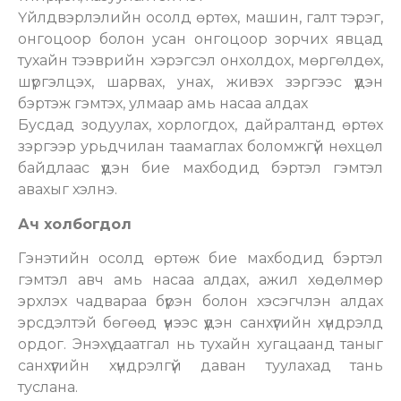
Үйлдвэрлэлийн осолд өртөх, машин, галт тэрэг,
онгоцоор болон усан онгоцоор зорчих явцад
тухайн тээврийн хэрэгсэл онхолдох, мөргөлдөх,
шүргэлцэх, шарвах, унах, живэх зэргээс үүдэн
бэртэж гэмтэх, улмаар амь насаа алдах
Бусдад зодуулах, хорлогдох, дайралтанд өртөх
зэргээр урьдчилан таамаглах боломжгүй нөхцөл
байдлаас үүдэн бие махбодид бэртэл гэмтэл
авахыг хэлнэ.
Ач холбогдол
Гэнэтийн осолд өртөж бие махбодид бэртэл
гэмтэл авч амь насаа алдах, ажил хөдөлмөр
эрхлэх чадвараа бүрэн болон хэсэгчлэн алдах
эрсдэлтэй бөгөөд үүнээс үүдэн санхүүгийн хүндрэлд
ордог. Энэхүү даатгал нь тухайн хугацаанд таныг
санхүүгийн хүндрэлгүй даван туулахад тань
туслана.