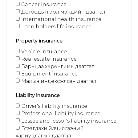
Cancer insurance
Дотоодын эрүүл мэндийн даатгал
International health insurance
Loan holders life insurance
Property insurance
Vehicle insurance
Real estate insurance
Барьцаа хөрөнгийн даатгал
Equipment insurance
Малын индексжүүлсэн даатгал
Liability insurance
Driver's liability insurance
Professional liability insurance
Lessee and lessor's liability insurance
Бүтээгдэхүүн үйлчилгээний
хариуцлагын даатгал