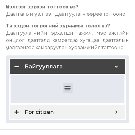
Үнэлгээг хэрхэн тогтоох вэ?
Даатгалын үнэлгээг Даатгуулагч өөрөө тогтооно.
Та хэдэн төгрөгний хураамж төлөх вэ?
Даатгуулагчийн эрхэлдэг ажил, мэргэжлийн
онцлог, даатгалд хамрагдах хугацаа, даатгалын
үнэлгээнээс хамааруулан хураамжийг тогтооно.
Байгууллага
Domestic and international health insurance
For citizen