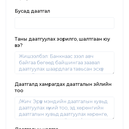
Бусад даатгал
Таны даатгуулах зорилго, шалтгаан юу
вэ?
Даатгалд хамрагдах даатгалын зүйлийн
тоо