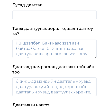
Бусад даатгал
Таны даатгуулах зорилго, шалтгаан юу
вэ?
Даатгалд хамрагдах даатгалын зүйлийн
тоо
Даатгалын үнэлгээ