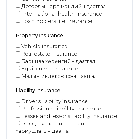
Дотоодын эрүүл мэндийн даатгал
International health insurance
Loan holders life insurance
Property insurance
Vehicle insurance
Real estate insurance
Барьцаа хөрөнгийн даатгал
Equipment insurance
Малын индексжүүлсэн даатгал
Liability insurance
Driver's liability insurance
Professional liability insurance
Lessee and lessor's liability insurance
Бүтээгдэхүүн үйлчилгээний
хариуцлагын даатгал