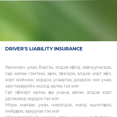
DRIVER'S LIABILITY INSURANCE
Хальтирч унах, бэртэх, элдэв зүйлд хавчуулагдах,
гар хөлөө гэмтээх, зүсэх, түлэгдэх, элдэв хорт зүйл,
хорт хийнээс хордох, угаартах, дээрээс юм унах,
зам тээврийн осолд өртөх гэх мэт
Гал түймэрт өртөх, үер усанд автах, элдэв хорт
ургамалд хордох гэх мэт
Морь малаас унах, чирэгдэх, малд өшиглүүлэх,
тийрүүлэх, хазуулах гэх мэт