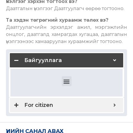
Үнэлгээг хэрхэн тогтоох вэ?
Даатгалын үнэлгээг Даатгуулагч өөрөө тогтооно.
Та хэдэн төгрөгний хураамж төлөх вэ?
Даатгуулагчийн эрхэлдэг ажил, мэргэжлийн
онцлог, даатгалд хамрагдах хугацаа, даатгалын
үнэлгээнээс хамааруулан хураамжийг тогтооно.
Байгууллага
Domestic and international health insurance
For citizen
ҮНИЙН САНАЛ АВАХ