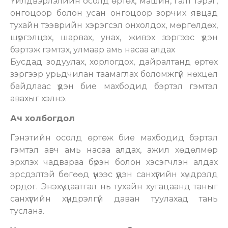
Үйлдвэрлэлийн осолд өртөх, машин, галт тэрэг,
онгоцоор болон усан онгоцоор зорчих явцад
тухайн тээврийн хэрэгсэл онхолдох, мөргөлдөх,
шүргэлцэх, шарвах, унах, живэх зэргээс үүдэн
бэртэж гэмтэх, улмаар амь насаа алдах
Бусдад зодуулах, хорлогдох, дайралтанд өртөх
зэргээр урьдчилан таамаглах боломжгүй нөхцөл
байдлаас үүдэн бие махбодид бэртэл гэмтэл
авахыг хэлнэ.
Ач холбогдол
Гэнэтийн осолд өртөж бие махбодид бэртэл
гэмтэл авч амь насаа алдах, ажил хөдөлмөр
эрхлэх чадвараа бүрэн болон хэсэгчлэн алдах
эрсдэлтэй бөгөөд үүнээс үүдэн санхүүгийн хүндрэлд
ордог. Энэхүү даатгал нь тухайн хугацаанд таныг
санхүүгийн хүндрэлгүй даван туулахад тань
туслана.