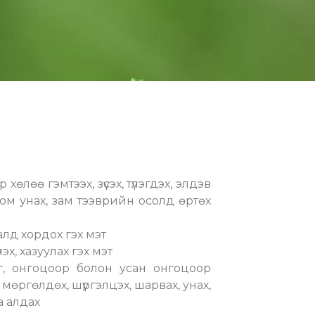
 хөлөө гэмтээх, зүсэх, түлэгдэх, элдэв
с юм унах, зам тээврийн осолд өртөх
малд хордох гэх мэт
эх, хазуулах гэх мэт
г, онгоцоор болон усан онгоцоор
мөргөлдөх, шүргэлцэх, шарвах, унах,
а алдах