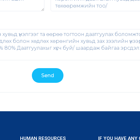
Send
HUMAN RESOURCES
IF YOU HAVE ANY