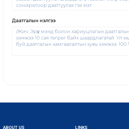
Даатгалын үнэлгээ
ABOUT US
LINKS