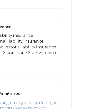
surance
iability insurance
nal liability insurance
d lessor's liability insurance
үүн үйлчилгээний хариуцлагын
үйлийн тоо