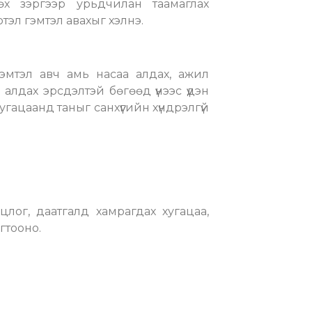
өх зэргээр урьдчилан таамаглах
тэл гэмтэл авахыг хэлнэ.
эмтэл авч амь насаа алдах, ажил
лдах эрсдэлтэй бөгөөд үүнээс үүдэн
хугацаанд таныг санхүүгийн хүндрэлгүй
лог, даатгалд хамрагдах хугацаа,
гтооно.