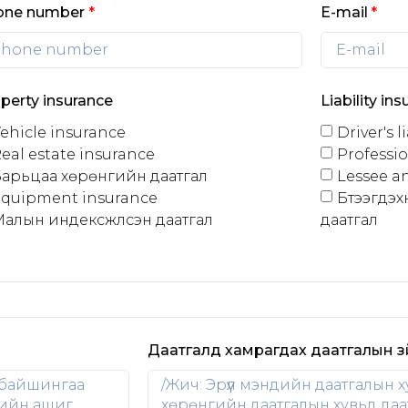
one number
E-mail
perty insurance
Liability in
ehicle insurance
Driver's l
eal estate insurance
Professio
арьцаа хөрөнгийн даатгал
Lessee an
quipment insurance
Бүтээгдэх
алын индексжүүлсэн даатгал
даатгал
Даатгалд хамрагдах даатгалын з