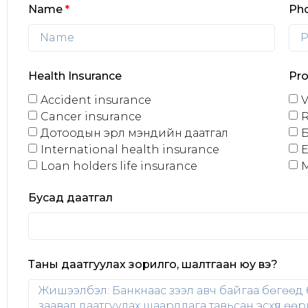
Name
Ph
Health Insurance
Pro
Accident insurance
V
Cancer insurance
R
Дотоодын эрүүл мэндийн даатгал
Б
International health insurance
E
Loan holders life insurance
М
Бусад даатгал
Таны даатгуулах зорилго, шалтгаан юу вэ?