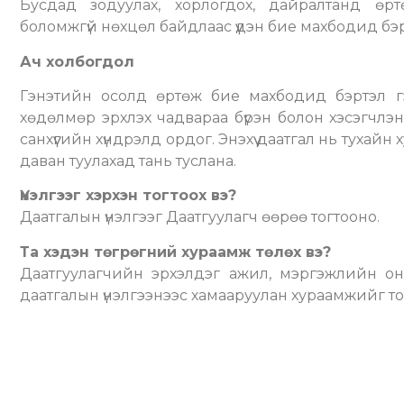
Бусдад зодуулах, хорлогдох, дайралтанд өрт
боломжгүй нөхцөл байдлаас үүдэн бие махбодид бэр
Ач холбогдол
Гэнэтийн осолд өртөж бие махбодид бэртэл г
хөдөлмөр эрхлэх чадвараа бүрэн болон хэсэгчлэн а
санхүүгийн хүндрэлд ордог. Энэхүү даатгал нь тухайн 
даван туулахад тань туслана.
Үнэлгээг хэрхэн тогтоох вэ?
Даатгалын үнэлгээг Даатгуулагч өөрөө тогтооно.
Та хэдэн төгрөгний хураамж төлөх вэ?
Даатгуулагчийн эрхэлдэг ажил, мэргэжлийн онц
даатгалын үнэлгээнээс хамааруулан хураамжийг то