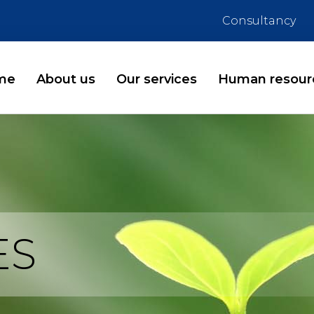
Consultancy
me
About us
Our services
Human resour
ES