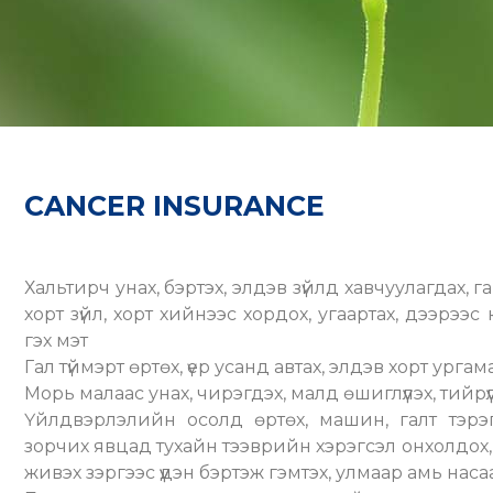
CANCER INSURANCE
Хальтирч унах, бэртэх, элдэв зүйлд хавчуулагдах, гар
хорт зүйл, хорт хийнээс хордох, угаартах, дээрээ
гэх мэт
Гал түймэрт өртөх, үер усанд автах, элдэв хорт урга
Морь малаас унах, чирэгдэх, малд өшиглүүлэх, тийрүүл
Үйлдвэрлэлийн осолд өртөх, машин, галт тэрэ
зорчих явцад тухайн тээврийн хэрэгсэл онхолдох, 
живэх зэргээс үүдэн бэртэж гэмтэх, улмаар амь наса