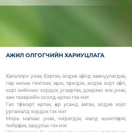
АЖИЛ ОЛГОГЧИЙН ХАРИУЦЛАГА
Хальтирч унах, бэртэх, элдэв зүйлд хавчуулагдах,
гар хөлөө гэмтээх, зүсэх, түлэгдэх, элдэв хорт зүйл,
хорт хийнээс хордох, угаартах, дээрээс юм унах,
зам тээврийн осолд өртөх гэх мэт
Гал түймэрт өртөх, үер усанд автах, элдэв хорт
ургамалд хордох гэх мэт
Морь малаас унах, чирэгдэх, малд өшиглүүлэх,
тийрүүлэх, хазуулах гэх мэт