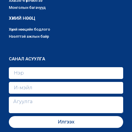
ХАБЭА-н үйлчилгээ
Монголын багачууд
ХҮНИЙ НӨӨЦ
Хүний нөөцийн бодлого
Нээлттэй ажлын байр
САНАЛ АСУУЛГА
Илгээх