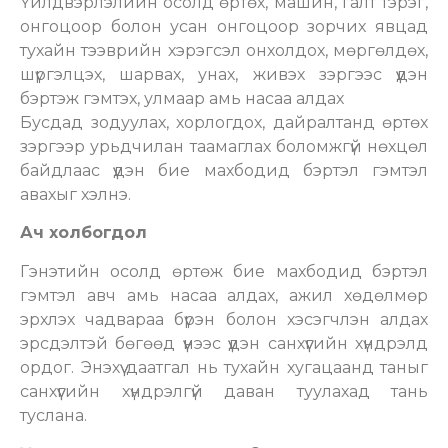
Үйлдвэрлэлийн осолд өртөх, машин, галт тэрэг,
онгоцоор болон усан онгоцоор зорчих явцад
тухайн тээврийн хэрэгсэл онхолдох, мөргөлдөх,
шүргэлцэх, шарвах, унах, живэх зэргээс үүдэн
бэртэж гэмтэх, улмаар амь насаа алдах
Бусдад зодуулах, хорлогдох, дайралтанд өртөх
зэргээр урьдчилан таамаглах боломжгүй нөхцөл
байдлаас үүдэн бие махбодид бэртэл гэмтэл
авахыг хэлнэ.
Ач холбогдол
Гэнэтийн осолд өртөж бие махбодид бэртэл
гэмтэл авч амь насаа алдах, ажил хөдөлмөр
эрхлэх чадвараа бүрэн болон хэсэгчлэн алдах
эрсдэлтэй бөгөөд үүнээс үүдэн санхүүгийн хүндрэлд
ордог. Энэхүү даатгал нь тухайн хугацаанд таныг
санхүүгийн хүндрэлгүй даван туулахад тань
туслана.