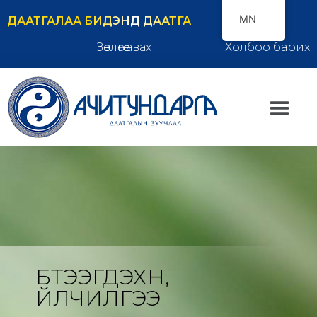
MN
ДААТГАЛАА БИДЭНД ДААТГА
Зөвлөгөө авах
Холбоо барих
БҮТЭЭГДЭХҮҮН,
ҮЙЛЧИЛГЭЭ