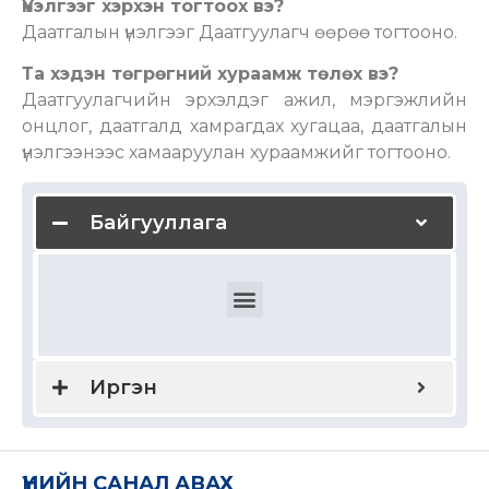
Үнэлгээг хэрхэн тогтоох вэ?
Даатгалын үнэлгээг Даатгуулагч өөрөө тогтооно.
Та хэдэн төгрөгний хураамж төлөх вэ?
Даатгуулагчийн эрхэлдэг ажил, мэргэжлийн
онцлог, даатгалд хамрагдах хугацаа, даатгалын
үнэлгээнээс хамааруулан хураамжийг тогтооно.
Байгууллага
Ажилчдын эрүүл мэндийн даатгал
Ажилчдын гэнэтийн ослын даатгал
Дотоодын болон олон улсын эрүүл мэндийн даатгал
Байгууллагын хариуцлагын даатгал
Мэргэжлийн хариуцлагын даатгал
Удирдах ажилтны хариуцлагын даатгал
Бүтээгдэхүүн үйлчилгээний хариуцлага
Тээвэр зуучлагчийн хариуцлагын даатгал
Түрээслэгчийн хариуцлагын даатгал
Иргэн
ҮНИЙН САНАЛ АВАХ