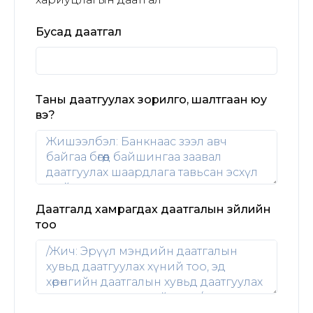
Бусад даатгал
Таны даатгуулах зорилго, шалтгаан юу
вэ?
Даатгалд хамрагдах даатгалын зүйлийн
тоо