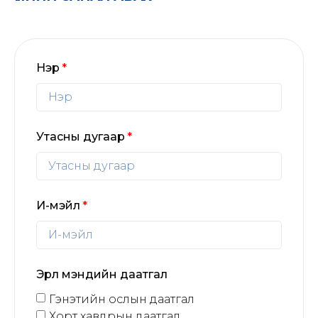
Нэр
Утасны дугаар
И-мэйл
Эрүүл мэндийн даатгал
Гэнэтийн ослын даатгал
Хорт хавдрын даатгал