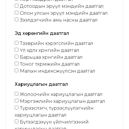
Дотоодын эрүүл мэндийн даатгал
Олон улсын эрүүл мэндийн даатгал
Зээлдэгчийн амь насны даатгал
Эд хөрөнгийн даатгал
Тээврийн хэрэгслийн даатгал
Үл хөдлөх хөрөнгийн даатгал
Барьцаа хөрөнгийн даатгал
Тоног төхөөрөмжийн даатгал
Малын индексжүүлсэн даатгал
Хариуцлагын даатгал
Жолоочийн хариуцлагын даатгал
Мэргэжлийн хариуцлагын даатгал
Түрээслэгч, түрээслүүлэгчийн
хариуцлагын даатгал
Бүтээгдэхүүн үйлчилгээний
хариуцлагын даатгал