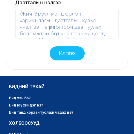
Даатгалын үнэлгээ
Илгээх
БИДНИЙ ТУХАЙ
Бид хэн бэ?
Бид юу хийдэг вэ?
Бид танд хэрхэн туслаж чадах вэ?
ХОЛБООСУУД