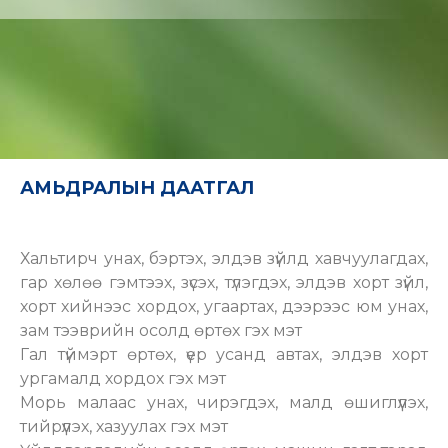
АМЬДРАЛЫН ДААТГАЛ
Хальтирч унах, бэртэх, элдэв зүйлд хавчуулагдах,
гар хөлөө гэмтээх, зүсэх, түлэгдэх, элдэв хорт зүйл,
хорт хийнээс хордох, угаартах, дээрээс юм унах,
зам тээврийн осолд өртөх гэх мэт
Гал түймэрт өртөх, үер усанд автах, элдэв хорт
ургамалд хордох гэх мэт
Морь малаас унах, чирэгдэх, малд өшиглүүлэх,
тийрүүлэх, хазуулах гэх мэт