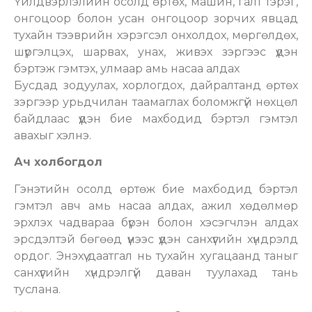
Үйлдвэрлэлийн осолд өртөх, машин, галт тэрэг,
онгоцоор болон усан онгоцоор зорчих явцад
тухайн тээврийн хэрэгсэл онхолдох, мөргөлдөх,
шүргэлцэх, шарвах, унах, живэх зэргээс үүдэн
бэртэж гэмтэх, улмаар амь насаа алдах
Бусдад зодуулах, хорлогдох, дайралтанд өртөх
зэргээр урьдчилан таамаглах боломжгүй нөхцөл
байдлаас үүдэн бие махбодид бэртэл гэмтэл
авахыг хэлнэ.
Ач холбогдол
Гэнэтийн осолд өртөж бие махбодид бэртэл
гэмтэл авч амь насаа алдах, ажил хөдөлмөр
эрхлэх чадвараа бүрэн болон хэсэгчлэн алдах
эрсдэлтэй бөгөөд үүнээс үүдэн санхүүгийн хүндрэлд
ордог. Энэхүү даатгал нь тухайн хугацаанд таныг
санхүүгийн хүндрэлгүй даван туулахад тань
туслана.