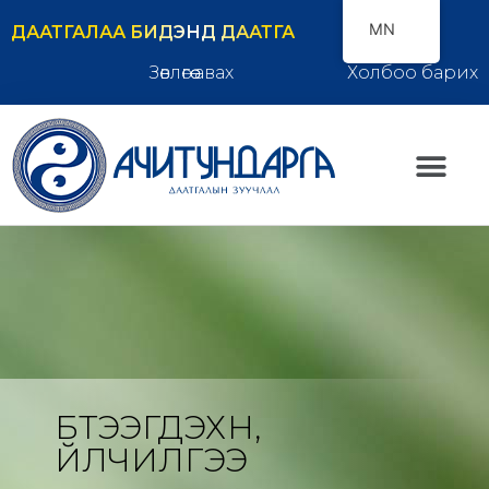
MN
ДААТГАЛАА БИДЭНД ДААТГА
Зөвлөгөө авах
Холбоо барих
БҮТЭЭГДЭХҮҮН,
ҮЙЛЧИЛГЭЭ