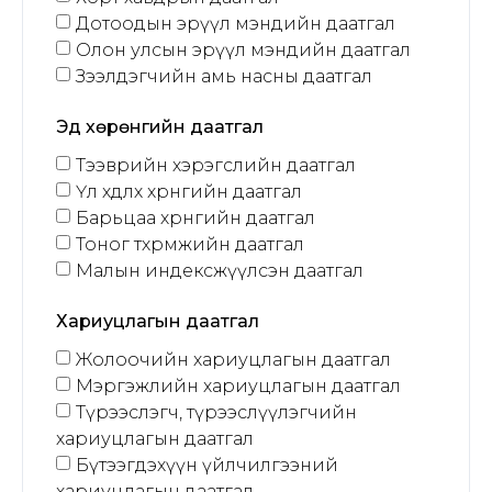
Дотоодын эрүүл мэндийн даатгал
Олон улсын эрүүл мэндийн даатгал
Зээлдэгчийн амь насны даатгал
Эд хөрөнгийн даатгал
Тээврийн хэрэгслийн даатгал
Үл хөдлөх хөрөнгийн даатгал
Барьцаа хөрөнгийн даатгал
Тоног төхөөрөмжийн даатгал
Малын индексжүүлсэн даатгал
Хариуцлагын даатгал
Жолоочийн хариуцлагын даатгал
Мэргэжлийн хариуцлагын даатгал
Түрээслэгч, түрээслүүлэгчийн
хариуцлагын даатгал
Бүтээгдэхүүн үйлчилгээний
хариуцлагын даатгал