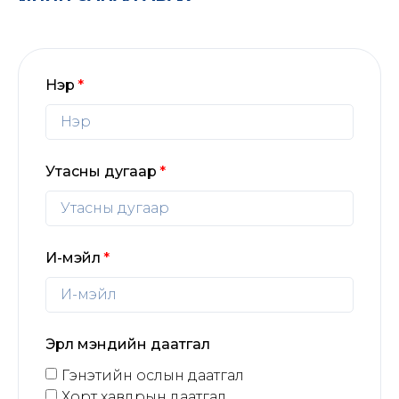
Нэр
Утасны дугаар
И-мэйл
Эрүүл мэндийн даатгал
Гэнэтийн ослын даатгал
Хорт хавдрын даатгал