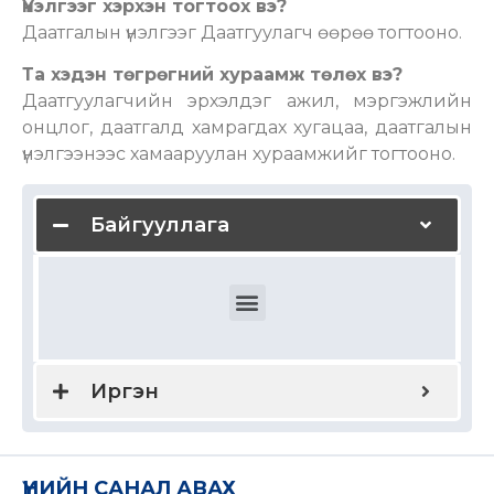
Үнэлгээг хэрхэн тогтоох вэ?
Даатгалын үнэлгээг Даатгуулагч өөрөө тогтооно.
Та хэдэн төгрөгний хураамж төлөх вэ?
Даатгуулагчийн эрхэлдэг ажил, мэргэжлийн
онцлог, даатгалд хамрагдах хугацаа, даатгалын
үнэлгээнээс хамааруулан хураамжийг тогтооно.
Байгууллага
Ажилчдын эрүүл мэндийн даатгал
Ажилчдын гэнэтийн ослын даатгал
Дотоодын болон олон улсын эрүүл мэндийн даатгал
Байгууллагын хариуцлагын даатгал
Мэргэжлийн хариуцлагын даатгал
Удирдах ажилтны хариуцлагын даатгал
Бүтээгдэхүүн үйлчилгээний хариуцлага
Тээвэр зуучлагчийн хариуцлагын даатгал
Түрээслэгчийн хариуцлагын даатгал
Иргэн
ҮНИЙН САНАЛ АВАХ