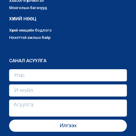
ХАБЭА-н үйлчилгээ
Монголын багачууд
ХҮНИЙ НӨӨЦ
Хүний нөөцийн бодлого
Нээлттэй ажлын байр
САНАЛ АСУУЛГА
Илгээх