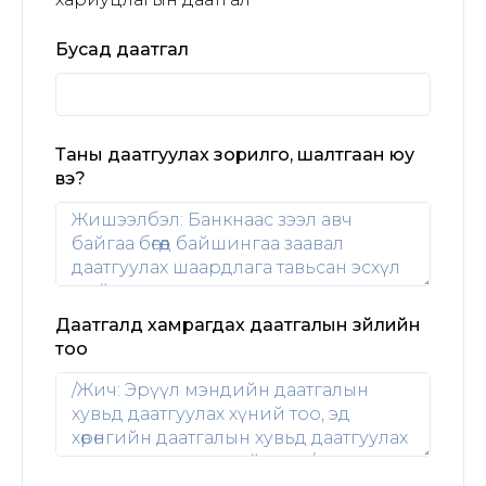
Бусад даатгал
Таны даатгуулах зорилго, шалтгаан юу
вэ?
Даатгалд хамрагдах даатгалын зүйлийн
тоо