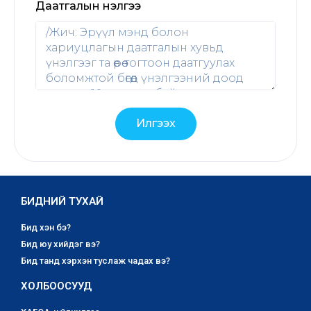
Даатгалын үнэлгээ
Илгээх
БИДНИЙ ТУХАЙ
Бид хэн бэ?
Бид юу хийдэг вэ?
Бид танд хэрхэн туслаж чадах вэ?
ХОЛБООСУУД