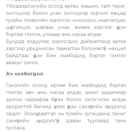
Үйлдвэрлэлийн осолд өртөх, машин, галт тэрэг,
онгоцоор болон усан онгоцоор зорчих явцад
тухайн тээврийн хэрэгсэл онхолдох, мөргөлдөх,
шүргэлцэх, шарвах, унах, живэх зэргээс үүдэн
бэртэж гэмтэх, улмаар амь насаа алдах
Бусдад зодуулах, хорлогдох, дайралтанд өртөх
зэргээр урьдчилан таамаглах боломжгүй нөхцөл
байдлаас үүдэн бие махбодид бэртэл гэмтэл
авахыг хэлнэ.
Ач холбогдол
Гэнэтийн осолд өртөж бие махбодид бэртэл
гэмтэл авч амь насаа алдах, ажил хөдөлмөр
эрхлэх чадвараа бүрэн болон хэсэгчлэн алдах
эрсдэлтэй бөгөөд үүнээс үүдэн санхүүгийн хүндрэлд
ордог. Энэхүү даатгал нь тухайн хугацаанд таныг
санхүүгийн хүндрэлгүй даван туулахад тань
туслана.