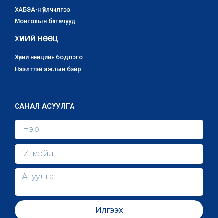
ХАБЭА-н үйлчилгээ
Монголын багачууд
ХҮНИЙ НӨӨЦ
Хүний нөөцийн бодлого
Нээлттэй ажлын байр
САНАЛ АСУУЛГА
Илгээх