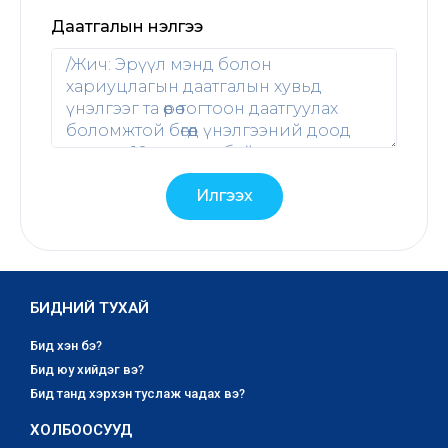
Даатгалын үнэлгээ
Илгээх
БИДНИЙ ТУХАЙ
Бид хэн бэ?
Бид юу хийдэг вэ?
Бид танд хэрхэн туслаж чадах вэ?
ХОЛБООСУУД