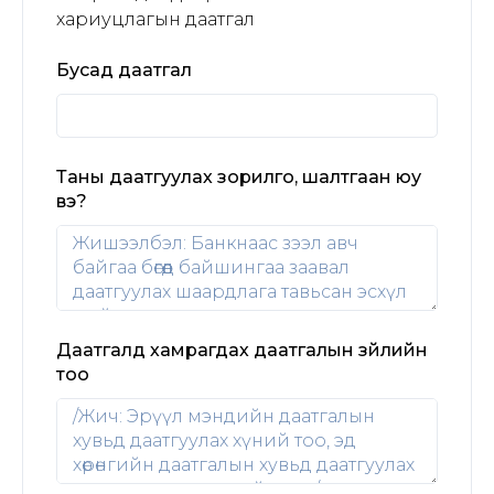
хариуцлагын даатгал
Бусад даатгал
Таны даатгуулах зорилго, шалтгаан юу
вэ?
Даатгалд хамрагдах даатгалын зүйлийн
тоо