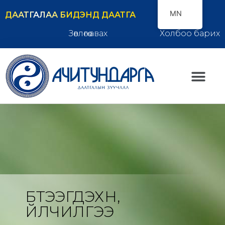
MN
ДААТГАЛАА БИДЭНД ДААТГА
Зөвлөгөө авах
Холбоо барих
БҮТЭЭГДЭХҮҮН,
ҮЙЛЧИЛГЭЭ