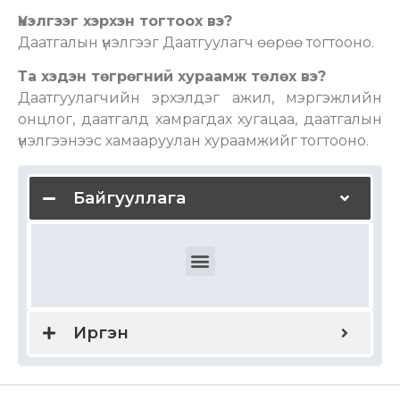
Үнэлгээг хэрхэн тогтоох вэ?
Даатгалын үнэлгээг Даатгуулагч өөрөө тогтооно.
Та хэдэн төгрөгний хураамж төлөх вэ?
Даатгуулагчийн эрхэлдэг ажил, мэргэжлийн
онцлог, даатгалд хамрагдах хугацаа, даатгалын
үнэлгээнээс хамааруулан хураамжийг тогтооно.
Байгууллага
Ажилчдын эрүүл мэндийн даатгал
Ажилчдын гэнэтийн ослын даатгал
Дотоодын болон олон улсын эрүүл мэндийн даатгал
Байгууллагын хариуцлагын даатгал
Мэргэжлийн хариуцлагын даатгал
Удирдах ажилтны хариуцлагын даатгал
Бүтээгдэхүүн үйлчилгээний хариуцлага
Тээвэр зуучлагчийн хариуцлагын даатгал
Түрээслэгчийн хариуцлагын даатгал
Иргэн