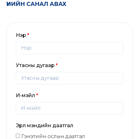
ҮНИЙН САНАЛ АВАХ
Нэр
Утасны дугаар
И-мэйл
Эрүүл мэндийн даатгал
Гэнэтийн ослын даатгал