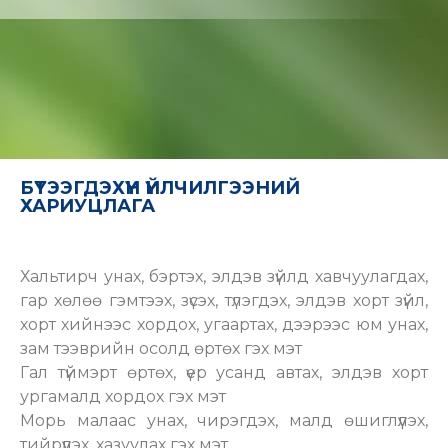
БҮТЭЭГДЭХҮҮН ҮЙЛЧИЛГЭЭНИЙ
ХАРИУЦЛАГА
Хальтирч унах, бэртэх, элдэв зүйлд хавчуулагдах,
гар хөлөө гэмтээх, зүсэх, түлэгдэх, элдэв хорт зүйл,
хорт хийнээс хордох, угаартах, дээрээс юм унах,
зам тээврийн осолд өртөх гэх мэт
Гал түймэрт өртөх, үер усанд автах, элдэв хорт
ургамалд хордох гэх мэт
Морь малаас унах, чирэгдэх, малд өшиглүүлэх,
тийрүүлэх, хазуулах гэх мэт