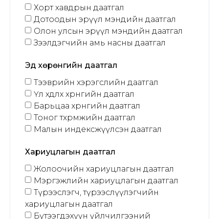
Хорт хавдрын даатгал
Дотоодын эрүүл мэндийн даатгал
Олон улсын эрүүл мэндийн даатгал
Зээлдэгчийн амь насны даатгал
Эд хөрөнгийн даатгал
Тээврийн хэрэгслийн даатгал
Үл хөдлөх хөрөнгийн даатгал
Барьцаа хөрөнгийн даатгал
Тоног төхөөрөмжийн даатгал
Малын индексжүүлсэн даатгал
Хариуцлагын даатгал
Жолоочийн хариуцлагын даатгал
Мэргэжлийн хариуцлагын даатгал
Түрээслэгч, түрээслүүлэгчийн
хариуцлагын даатгал
Бүтээгдэхүүн үйлчилгээний