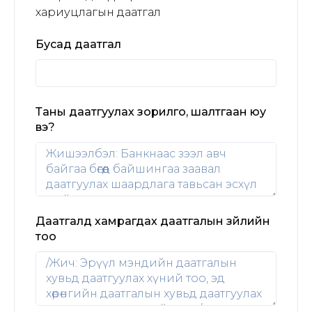
хариуцлагын даатгал
Бусад даатгал
Таны даатгуулах зорилго, шалтгаан юу
вэ?
Даатгалд хамрагдах даатгалын зүйлийн
тоо