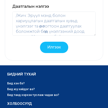
Даатгалын үнэлгээ
Илгээх
БИДНИЙ ТУХАЙ
Бид хэн бэ?
Бид юу хийдэг вэ?
Бид танд хэрхэн туслаж чадах вэ?
ХОЛБООСУУД