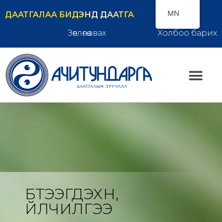
MN
ДААТГАЛАА БИДЭНД ДААТГА
Зөвлөгөө авах
Холбоо барих
БҮТЭЭГДЭХҮҮН,
ҮЙЛЧИЛГЭЭ