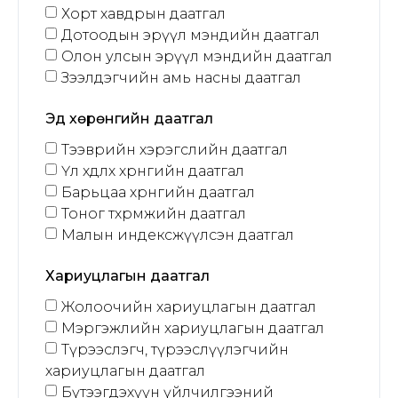
Хорт хавдрын даатгал
Дотоодын эрүүл мэндийн даатгал
Олон улсын эрүүл мэндийн даатгал
Зээлдэгчийн амь насны даатгал
Эд хөрөнгийн даатгал
Тээврийн хэрэгслийн даатгал
Үл хөдлөх хөрөнгийн даатгал
Барьцаа хөрөнгийн даатгал
Тоног төхөөрөмжийн даатгал
Малын индексжүүлсэн даатгал
Хариуцлагын даатгал
Жолоочийн хариуцлагын даатгал
Мэргэжлийн хариуцлагын даатгал
Түрээслэгч, түрээслүүлэгчийн
хариуцлагын даатгал
Бүтээгдэхүүн үйлчилгээний