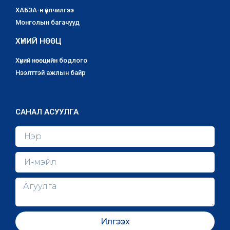
ХАБЭА-н үйлчилгээ
Монголын багачууд
ХҮНИЙ НӨӨЦ
Хүний нөөцийн бодлого
Нээлттэй ажлын байр
САНАЛ АСУУЛГА
Илгээх