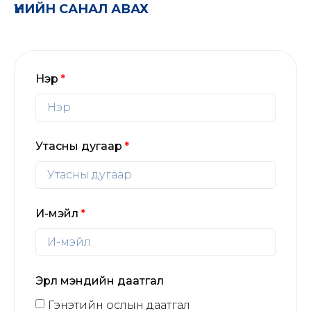
ҮНИЙН САНАЛ АВАХ
Нэр
Утасны дугаар
И-мэйл
Эрүүл мэндийн даатгал
Гэнэтийн ослын даатгал