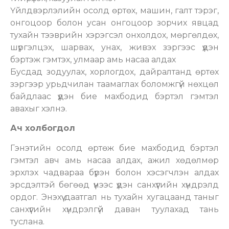
Үйлдвэрлэлийн осолд өртөх, машин, галт тэрэг,
онгоцоор болон усан онгоцоор зорчих явцад
тухайн тээврийн хэрэгсэл онхолдох, мөргөлдөх,
шүргэлцэх, шарвах, унах, живэх зэргээс үүдэн
бэртэж гэмтэх, улмаар амь насаа алдах
Бусдад зодуулах, хорлогдох, дайралтанд өртөх
зэргээр урьдчилан таамаглах боломжгүй нөхцөл
байдлаас үүдэн бие махбодид бэртэл гэмтэл
авахыг хэлнэ.
Ач холбогдол
Гэнэтийн осолд өртөж бие махбодид бэртэл
гэмтэл авч амь насаа алдах, ажил хөдөлмөр
эрхлэх чадвараа бүрэн болон хэсэгчлэн алдах
эрсдэлтэй бөгөөд үүнээс үүдэн санхүүгийн хүндрэлд
ордог. Энэхүү даатгал нь тухайн хугацаанд таныг
санхүүгийн хүндрэлгүй даван туулахад тань
туслана.