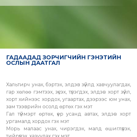
ГАДААДАД ЗОРЧИГЧИЙН ГЭНЭТИЙН
ОСЛЫН ДААТГАЛ
Хальтирч унах, бэртэх, элдэв зүйлд хавчуулагдах,
гар хөлөө гэмтээх, зүсэх, түлэгдэх, элдэв хорт зүйл,
хорт хийнээс хордох, угаартах, дээрээс юм унах,
зам тээврийн осолд өртөх гэх мэт
Гал түймэрт өртөх, үер усанд автах, элдэв хорт
ургамалд хордох гэх мэт
Морь малаас унах, чирэгдэх, малд өшиглүүлэх,
тийрүүлэх, хазуулах гэх мэт