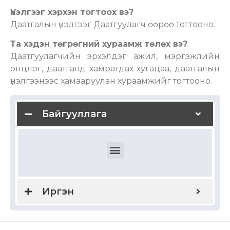
Үнэлгээг хэрхэн тогтоох вэ?
Даатгалын үнэлгээг Даатгуулагч өөрөө тогтооно.
Та хэдэн төгрөгний хураамж төлөх вэ?
Даатгуулагчийн эрхэлдэг ажил, мэргэжлийн
онцлог, даатгалд хамрагдах хугацаа, даатгалын
үнэлгээнээс хамааруулан хураамжийг тогтооно.
Байгууллага
Ажилчдын эрүүл мэндийн даатгал
Ажилчдын гэнэтийн ослын даатгал
Дотоодын болон олон улсын эрүүл мэндийн даатгал
Байгууллагын хариуцлагын даатгал
Мэргэжлийн хариуцлагын даатгал
Удирдах ажилтны хариуцлагын даатгал
Бүтээгдэхүүн үйлчилгээний хариуцлага
Тээвэр зуучлагчийн хариуцлагын даатгал
Түрээслэгчийн хариуцлагын даатгал
Иргэн