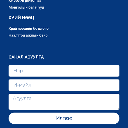
ХАБЭА-н үйлчилгээ
Монголын багачууд
ХҮНИЙ НӨӨЦ
Хүний нөөцийн бодлого
Нээлттэй ажлын байр
САНАЛ АСУУЛГА
Илгээх