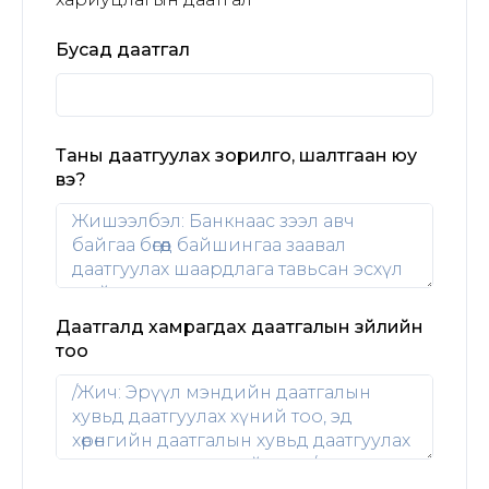
Бусад даатгал
Таны даатгуулах зорилго, шалтгаан юу
вэ?
Даатгалд хамрагдах даатгалын зүйлийн
тоо