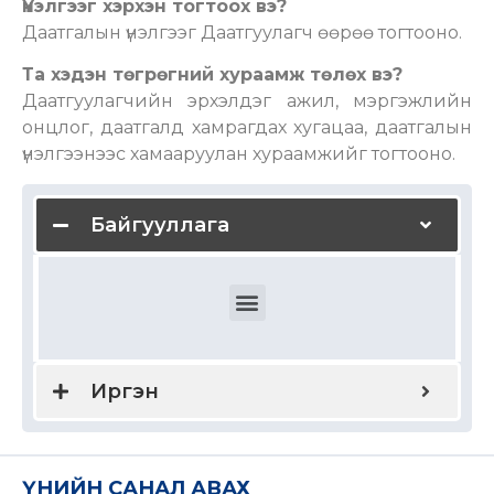
Үнэлгээг хэрхэн тогтоох вэ?
Даатгалын үнэлгээг Даатгуулагч өөрөө тогтооно.
Та хэдэн төгрөгний хураамж төлөх вэ?
Даатгуулагчийн эрхэлдэг ажил, мэргэжлийн
онцлог, даатгалд хамрагдах хугацаа, даатгалын
үнэлгээнээс хамааруулан хураамжийг тогтооно.
Байгууллага
Ажилчдын эрүүл мэндийн даатгал
Ажилчдын гэнэтийн ослын даатгал
Дотоодын болон олон улсын эрүүл мэндийн даатгал
Байгууллагын хариуцлагын даатгал
Мэргэжлийн хариуцлагын даатгал
Удирдах ажилтны хариуцлагын даатгал
Бүтээгдэхүүн үйлчилгээний хариуцлага
Тээвэр зуучлагчийн хариуцлагын даатгал
Түрээслэгчийн хариуцлагын даатгал
Иргэн
ҮНИЙН САНАЛ АВАХ