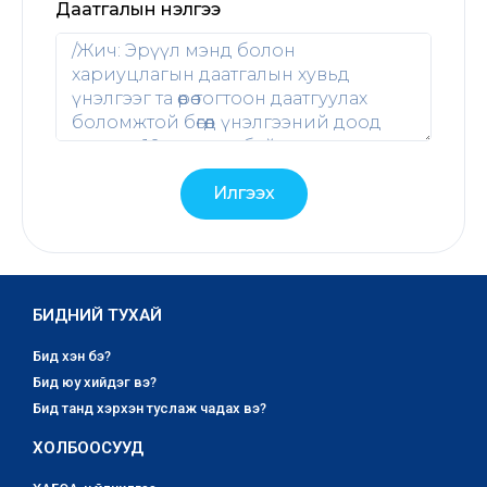
Даатгалын үнэлгээ
Илгээх
БИДНИЙ ТУХАЙ
Бид хэн бэ?
Бид юу хийдэг вэ?
Бид танд хэрхэн туслаж чадах вэ?
ХОЛБООСУУД