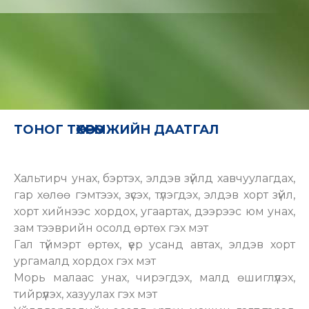
ТОНОГ ТӨХӨӨРӨМЖИЙН ДААТГАЛ
Хальтирч унах, бэртэх, элдэв зүйлд хавчуулагдах,
гар хөлөө гэмтээх, зүсэх, түлэгдэх, элдэв хорт зүйл,
хорт хийнээс хордох, угаартах, дээрээс юм унах,
зам тээврийн осолд өртөх гэх мэт
Гал түймэрт өртөх, үер усанд автах, элдэв хорт
ургамалд хордох гэх мэт
Морь малаас унах, чирэгдэх, малд өшиглүүлэх,
тийрүүлэх, хазуулах гэх мэт