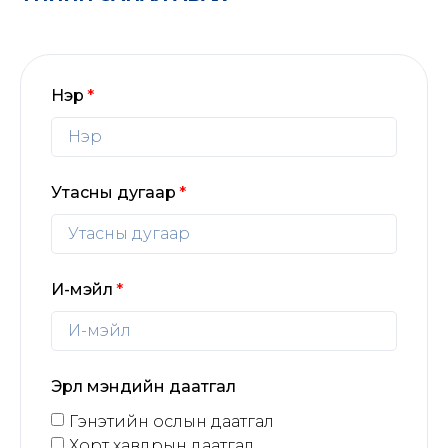
Нэр
Утасны дугаар
И-мэйл
Эрүүл мэндийн даатгал
Гэнэтийн ослын даатгал
Хорт хавдрын даатгал