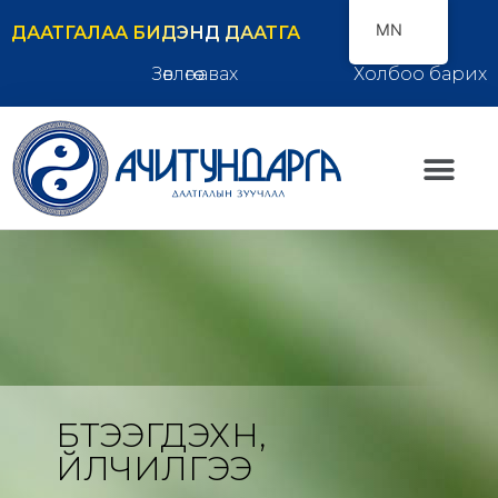
MN
ДААТГАЛАА БИДЭНД ДААТГА
Зөвлөгөө авах
Холбоо барих
БҮТЭЭГДЭХҮҮН,
ҮЙЛЧИЛГЭЭ