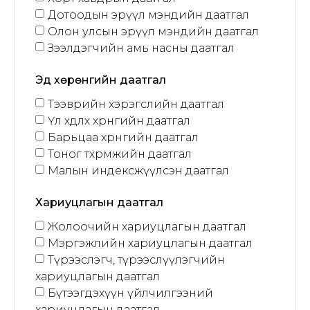
Дотоодын эрүүл мэндийн даатгал
Олон улсын эрүүл мэндийн даатгал
Зээлдэгчийн амь насны даатгал
Эд хөрөнгийн даатгал
Тээврийн хэрэгслийн даатгал
Үл хөдлөх хөрөнгийн даатгал
Барьцаа хөрөнгийн даатгал
Тоног төхөөрөмжийн даатгал
Малын индексжүүлсэн даатгал
Хариуцлагын даатгал
Жолоочийн хариуцлагын даатгал
Мэргэжлийн хариуцлагын даатгал
Түрээслэгч, түрээслүүлэгчийн
хариуцлагын даатгал
Бүтээгдэхүүн үйлчилгээний
хариуцлагын даатгал