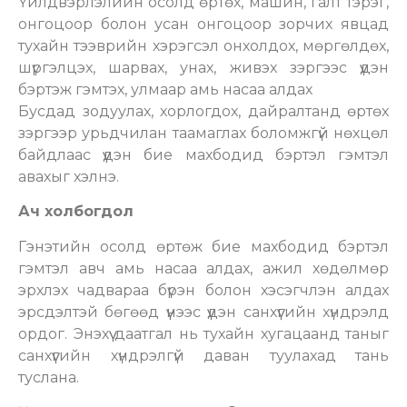
Үйлдвэрлэлийн осолд өртөх, машин, галт тэрэг,
онгоцоор болон усан онгоцоор зорчих явцад
тухайн тээврийн хэрэгсэл онхолдох, мөргөлдөх,
шүргэлцэх, шарвах, унах, живэх зэргээс үүдэн
бэртэж гэмтэх, улмаар амь насаа алдах
Бусдад зодуулах, хорлогдох, дайралтанд өртөх
зэргээр урьдчилан таамаглах боломжгүй нөхцөл
байдлаас үүдэн бие махбодид бэртэл гэмтэл
авахыг хэлнэ.
Ач холбогдол
Гэнэтийн осолд өртөж бие махбодид бэртэл
гэмтэл авч амь насаа алдах, ажил хөдөлмөр
эрхлэх чадвараа бүрэн болон хэсэгчлэн алдах
эрсдэлтэй бөгөөд үүнээс үүдэн санхүүгийн хүндрэлд
ордог. Энэхүү даатгал нь тухайн хугацаанд таныг
санхүүгийн хүндрэлгүй даван туулахад тань
туслана.