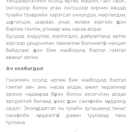
Үйлдвэрлэлийн осолд өртөх, машин, галт тэрэг,
онгоцоор болон усан онгоцоор зорчих явцад
тухайн тээврийн хэрэгсэл онхолдох, мөргөлдөх,
шүргэлцэх, шарвах, унах, живэх зэргээс үүдэн
бэртэж гэмтэх, улмаар амь насаа алдах
Бусдад зодуулах, хорлогдох, дайралтанд өртөх
зэргээр урьдчилан таамаглах боломжгүй нөхцөл
байдлаас үүдэн бие махбодид бэртэл гэмтэл
авахыг хэлнэ.
Ач холбогдол
Гэнэтийн осолд өртөж бие махбодид бэртэл
гэмтэл авч амь насаа алдах, ажил хөдөлмөр
эрхлэх чадвараа бүрэн болон хэсэгчлэн алдах
эрсдэлтэй бөгөөд үүнээс үүдэн санхүүгийн хүндрэлд
ордог. Энэхүү даатгал нь тухайн хугацаанд таныг
санхүүгийн хүндрэлгүй даван туулахад тань
туслана.