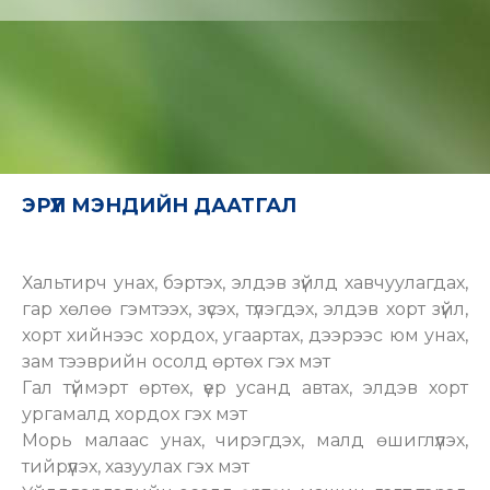
ЭРҮҮЛ МЭНДИЙН ДААТГАЛ
Хальтирч унах, бэртэх, элдэв зүйлд хавчуулагдах,
гар хөлөө гэмтээх, зүсэх, түлэгдэх, элдэв хорт зүйл,
хорт хийнээс хордох, угаартах, дээрээс юм унах,
зам тээврийн осолд өртөх гэх мэт
Гал түймэрт өртөх, үер усанд автах, элдэв хорт
ургамалд хордох гэх мэт
Морь малаас унах, чирэгдэх, малд өшиглүүлэх,
тийрүүлэх, хазуулах гэх мэт