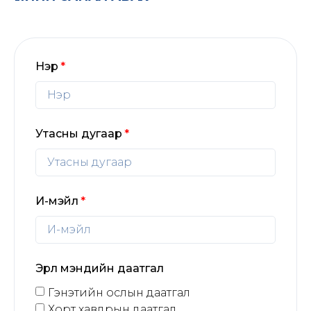
Нэр
Утасны дугаар
И-мэйл
Эрүүл мэндийн даатгал
Гэнэтийн ослын даатгал
Хорт хавдрын даатгал