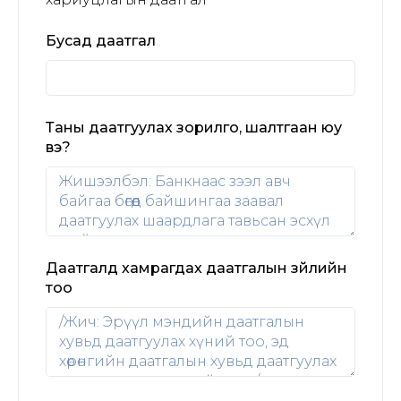
Бусад даатгал
Таны даатгуулах зорилго, шалтгаан юу
вэ?
Даатгалд хамрагдах даатгалын зүйлийн
тоо