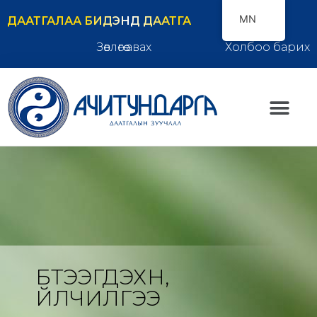
MN
ДААТГАЛАА БИДЭНД ДААТГА
Зөвлөгөө авах
Холбоо барих
БҮТЭЭГДЭХҮҮН,
ҮЙЛЧИЛГЭЭ