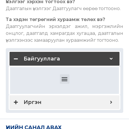
Үнэлгээг хэрхэн тогтоох вэ?
Даатгалын үнэлгээг Даатгуулагч өөрөө тогтооно.
Та хэдэн төгрөгний хураамж төлөх вэ?
Даатгуулагчийн эрхэлдэг ажил, мэргэжлийн
онцлог, даатгалд хамрагдах хугацаа, даатгалын
үнэлгээнээс хамааруулан хураамжийг тогтооно.
Байгууллага
Ажилчдын эрүүл мэндийн даатгал
Ажилчдын гэнэтийн ослын даатгал
Дотоодын болон олон улсын эрүүл мэндийн даатгал
Байгууллагын хариуцлагын даатгал
Мэргэжлийн хариуцлагын даатгал
Удирдах ажилтны хариуцлагын даатгал
Бүтээгдэхүүн үйлчилгээний хариуцлага
Тээвэр зуучлагчийн хариуцлагын даатгал
Түрээслэгчийн хариуцлагын даатгал
Иргэн
ҮНИЙН САНАЛ АВАХ