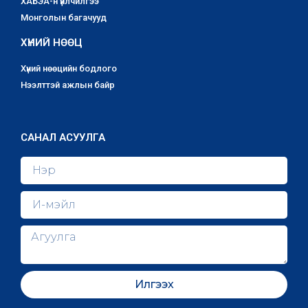
ХАБЭА-н үйлчилгээ
Монголын багачууд
ХҮНИЙ НӨӨЦ
Хүний нөөцийн бодлого
Нээлттэй ажлын байр
САНАЛ АСУУЛГА
Илгээх