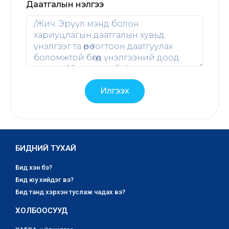
Даатгалын үнэлгээ
Илгээх
БИДНИЙ ТУХАЙ
Бид хэн бэ?
Бид юу хийдэг вэ?
Бид танд хэрхэн туслаж чадах вэ?
ХОЛБООСУУД