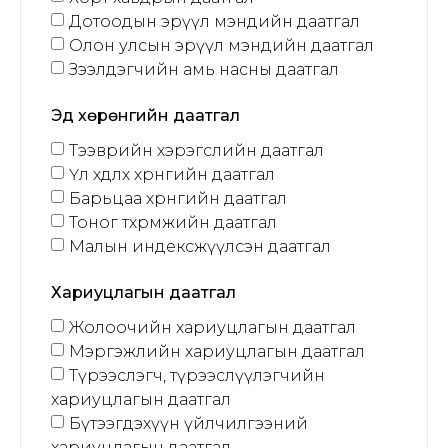
Дотоодын эрүүл мэндийн даатгал
Олон улсын эрүүл мэндийн даатгал
Зээлдэгчийн амь насны даатгал
Эд хөрөнгийн даатгал
Тээврийн хэрэгслийн даатгал
Үл хөдлөх хөрөнгийн даатгал
Барьцаа хөрөнгийн даатгал
Тоног төхөөрөмжийн даатгал
Малын индексжүүлсэн даатгал
Хариуцлагын даатгал
Жолоочийн хариуцлагын даатгал
Мэргэжлийн хариуцлагын даатгал
Түрээслэгч, түрээслүүлэгчийн
хариуцлагын даатгал
Бүтээгдэхүүн үйлчилгээний
хариуцлагын даатгал