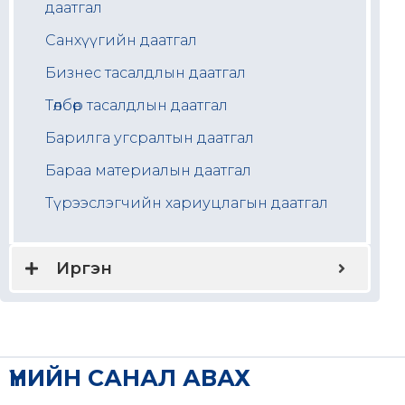
даатгал
Санхүүгийн даатгал
Бизнес тасалдлын даатгал
Төлбөр тасалдлын даатгал
Барилга угсралтын даатгал
Бараа материалын даатгал
Түрээслэгчийн хариуцлагын даатгал
Иргэн
ҮНИЙН САНАЛ АВАХ