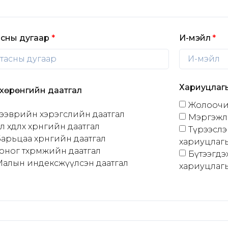
асны дугаар
И-мэйл
Хариуцлаг
 хөрөнгийн даатгал
Жолоочи
ээврийн хэрэгслийн даатгал
Мэргэжл
л хөдлөх хөрөнгийн даатгал
Түрээслэ
арьцаа хөрөнгийн даатгал
хариуцлагы
оног төхөөрөмжийн даатгал
Бүтээгдэ
Малын индексжүүлсэн даатгал
хариуцлагы