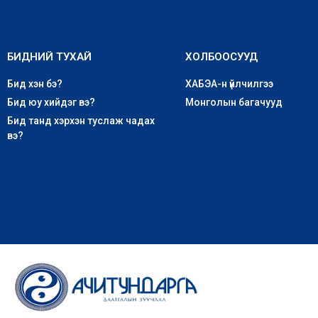
БИДНИЙ ТУХАЙ
ХОЛБООСУУД
Бид хэн бэ?
ХАБЭА-н үйлчилгээ
Бид юу хийдэг вэ?
Монголын багачууд
Бид танд хэрхэн туслаж чадах
вэ?