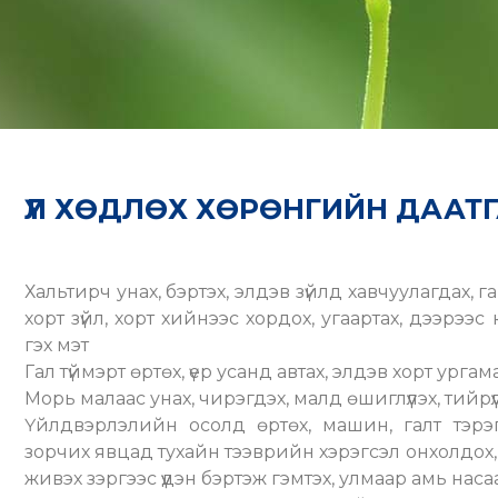
ҮЛ ХӨДЛӨХ ХӨРӨНГИЙН ДААТ
Хальтирч унах, бэртэх, элдэв зүйлд хавчуулагдах, гар
хорт зүйл, хорт хийнээс хордох, угаартах, дээрээ
гэх мэт
Гал түймэрт өртөх, үер усанд автах, элдэв хорт урга
Морь малаас унах, чирэгдэх, малд өшиглүүлэх, тийрүүл
Үйлдвэрлэлийн осолд өртөх, машин, галт тэрэ
зорчих явцад тухайн тээврийн хэрэгсэл онхолдох, 
живэх зэргээс үүдэн бэртэж гэмтэх, улмаар амь наса