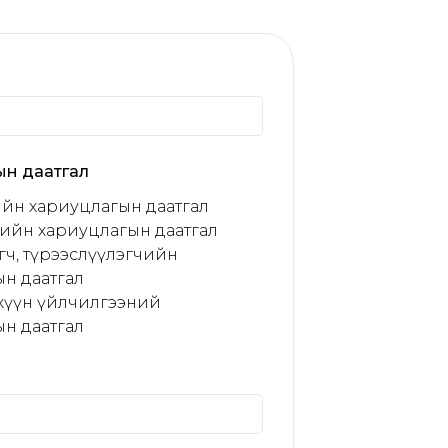
ын даатгал
йн хариуцлагын даатгал
ийн хариуцлагын даатгал
гч, түрээслүүлэгчийн
н даатгал
хүүн үйлчилгээний
н даатгал