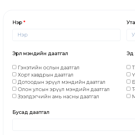
Нэр
Ут
Эрүүл мэндийн даатгал
Эд
Гэнэтийн ослын даатгал
Т
Хорт хавдрын даатгал
Ү
Дотоодын эрүүл мэндийн даатгал
Б
Олон улсын эрүүл мэндийн даатгал
Т
Зээлдэгчийн амь насны даатгал
Бусад даатгал