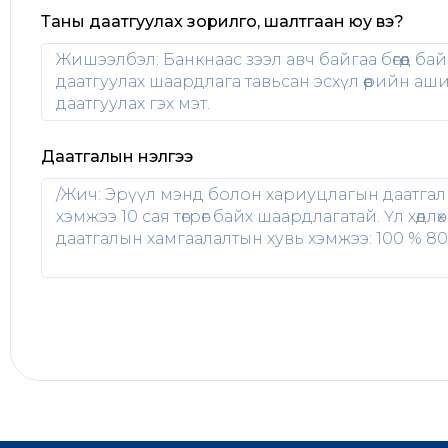
Таны даатгуулах зорилго, шалтгаан юу вэ?
Даатгалын үнэлгээ