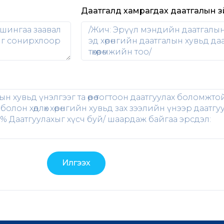
Даатгалд хамрагдах даатгалын з
Илгээх