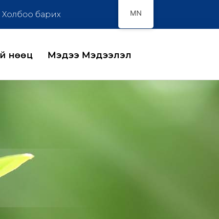
MN
Холбоо барих
ий нөөц
Мэдээ Мэдээлэл