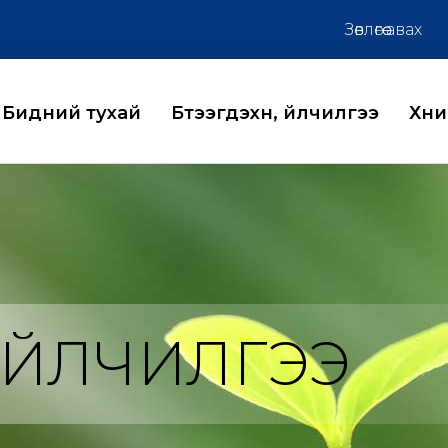
Зөвлөгөө авах
Бидний тухай
Бүтээгдэхүүн, үйлчилгээ
Хүн
, ҮЙЛЧИЛГЭЭ