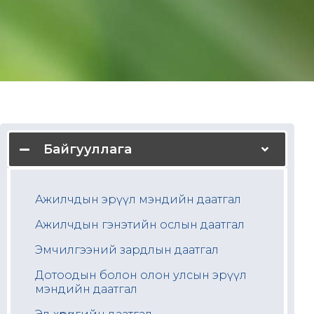
Байгууллага
Ажилчдын эрүүл мэндийн даатгал
Ажилчдын гэнэтийн ослын даатгал
Эмчилгээний зардлын даатгал
Дотоодын болон олон улсын эрүүл
мэндийн даатгал