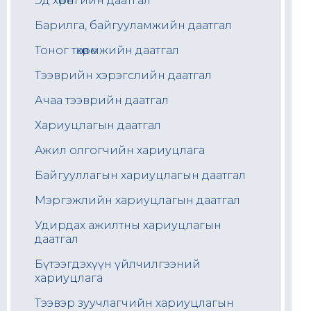
Эд хөрөнгийн даатгал
Барилга, байгууламжийн даатгал
Тоног төхөөрөмжийн даатгал
Тээврийн хэрэгслийн даатгал
Ачаа тээврийн даатгал
Хариуцлагын даатгал
Ажил олгогчийн хариуцлага
Байгууллагын хариуцлагын даатгал
Мэргэжлийн хариуцлагын даатгал
Удирдах ажилтны хариуцлагын
даатгал
Бүтээгдэхүүн үйлчилгээний
хариуцлага
Тээвэр зуучлагчийн хариуцлагын