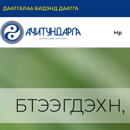
ДААТГАЛАА БИДЭНД ДААТГА
Нүүр
БҮТЭЭГДЭХҮҮН