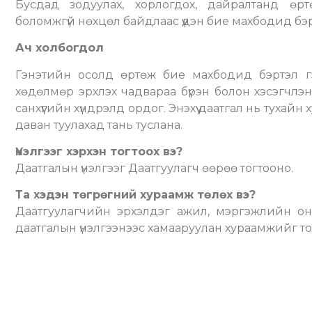
Бусдад зодуулах, хорлогдох, дайралтанд өрт
боломжгүй нөхцөл байдлаас үүдэн бие махбодид бэр
Ач холбогдол
Гэнэтийн осолд өртөж бие махбодид бэртэл г
хөдөлмөр эрхлэх чадвараа бүрэн болон хэсэгчлэн а
санхүүгийн хүндрэлд ордог. Энэхүү даатгал нь тухайн 
даван туулахад тань туслана.
Үнэлгээг хэрхэн тогтоох вэ?
Даатгалын үнэлгээг Даатгуулагч өөрөө тогтооно.
Та хэдэн төгрөгний хураамж төлөх вэ?
Даатгуулагчийн эрхэлдэг ажил, мэргэжлийн онц
даатгалын үнэлгээнээс хамааруулан хураамжийг то