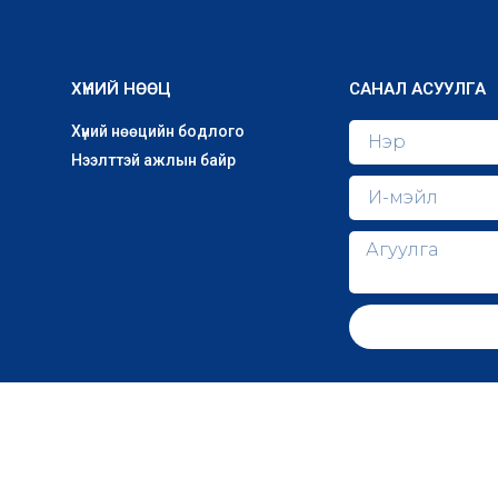
ХҮНИЙ НӨӨЦ
САНАЛ АСУУЛГА
Хүний нөөцийн бодлого
Нээлттэй ажлын байр