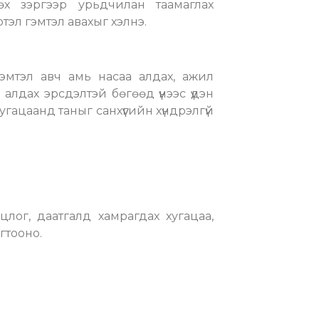
өх зэргээр урьдчилан таамаглах
тэл гэмтэл авахыг хэлнэ.
эмтэл авч амь насаа алдах, ажил
лдах эрсдэлтэй бөгөөд үүнээс үүдэн
хугацаанд таныг санхүүгийн хүндрэлгүй
лог, даатгалд хамрагдах хугацаа,
гтооно.