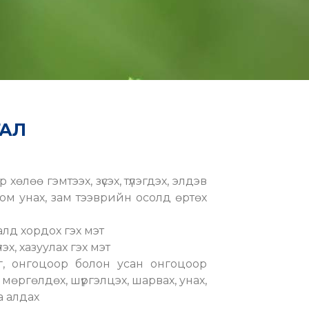
ГАЛ
 хөлөө гэмтээх, зүсэх, түлэгдэх, элдэв
с юм унах, зам тээврийн осолд өртөх
малд хордох гэх мэт
эх, хазуулах гэх мэт
г, онгоцоор болон усан онгоцоор
мөргөлдөх, шүргэлцэх, шарвах, унах,
а алдах