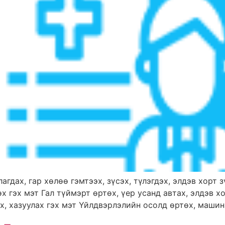
агдах, гар хөлөө гэмтээх, зүсэх, түлэгдэх, элдэв хорт 
х гэх мэт Гал түймэрт өртөх, үер усанд автах, элдэв 
х, хазуулах гэх мэт Үйлдвэрлэлийн осолд өртөх, машин, 