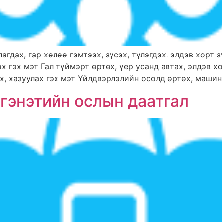
агдах, гар хөлөө гэмтээх, зүсэх, түлэгдэх, элдэв хорт 
х гэх мэт Гал түймэрт өртөх, үер усанд автах, элдэв 
х, хазуулах гэх мэт Үйлдвэрлэлийн осолд өртөх, машин, 
 гэнэтийн ослын даатгал