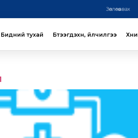
Зөвлөгөө авах
Бидний тухай
Бүтээгдэхүүн, үйлчилгээ
Хүн
л