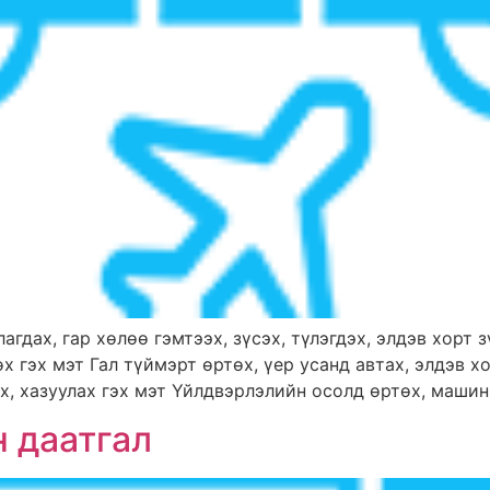
агдах, гар хөлөө гэмтээх, зүсэх, түлэгдэх, элдэв хорт 
х гэх мэт Гал түймэрт өртөх, үер усанд автах, элдэв 
х, хазуулах гэх мэт Үйлдвэрлэлийн осолд өртөх, машин, 
 даатгал