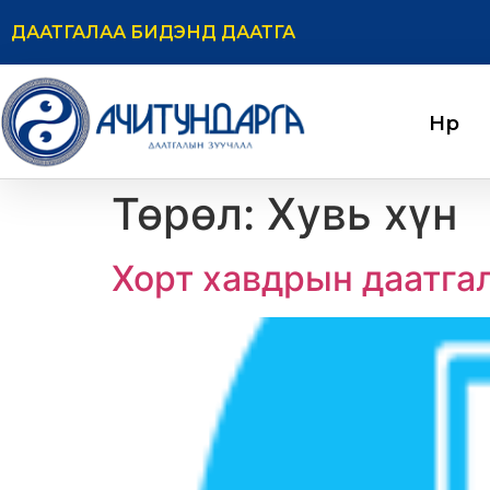
ДААТГАЛАА БИДЭНД ДААТГА
Нүүр
Төрөл:
Хувь хүн
Хорт хавдрын даатга