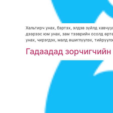
Хальтирч унах, бэртэх, элдэв зүйлд хавчуул
дээрээс юм унах, зам тээврийн осолд өртө
унах, чирэгдэх, малд өшиглүүлэх, тийрүүлэ
Гадаадад зорчигчийн