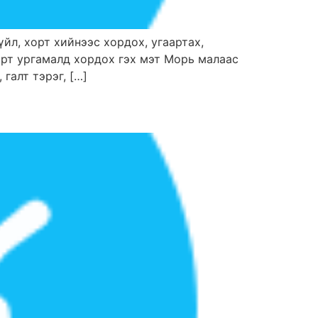
зүйл, хорт хийнээс хордох, угаартах,
хорт ургамалд хордох гэх мэт Морь малаас
галт тэрэг, […]