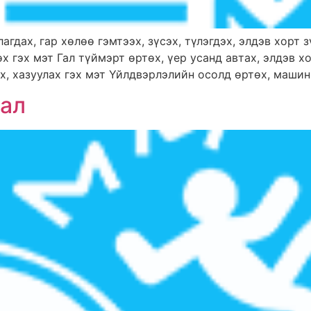
агдах, гар хөлөө гэмтээх, зүсэх, түлэгдэх, элдэв хорт 
х гэх мэт Гал түймэрт өртөх, үер усанд автах, элдэв 
х, хазуулах гэх мэт Үйлдвэрлэлийн осолд өртөх, машин, 
гал