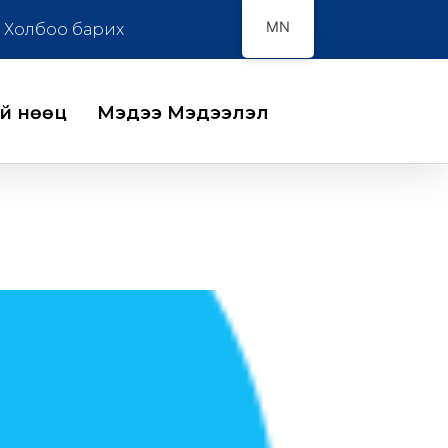
MN
Холбоо барих
ий нөөц
Мэдээ Мэдээлэл