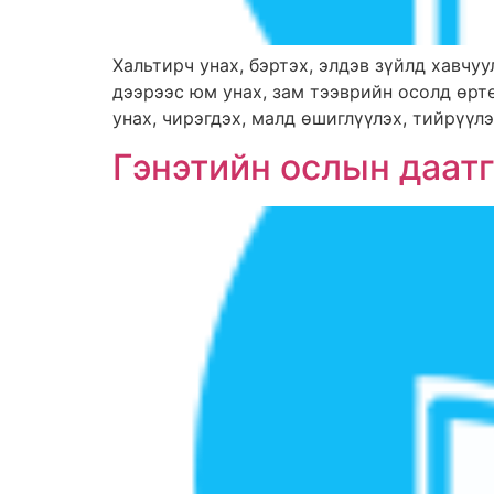
Хальтирч унах, бэртэх, элдэв зүйлд хавчуул
дээрээс юм унах, зам тээврийн осолд өртө
унах, чирэгдэх, малд өшиглүүлэх, тийрүүлэ
Гэнэтийн ослын даат