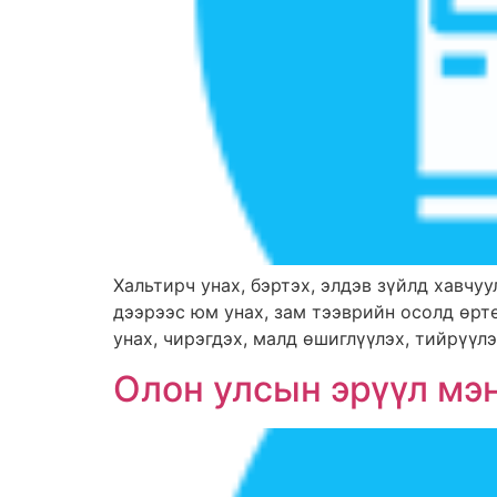
Хальтирч унах, бэртэх, элдэв зүйлд хавчуул
дээрээс юм унах, зам тээврийн осолд өртө
унах, чирэгдэх, малд өшиглүүлэх, тийрүүлэ
Олон улсын эрүүл мэ