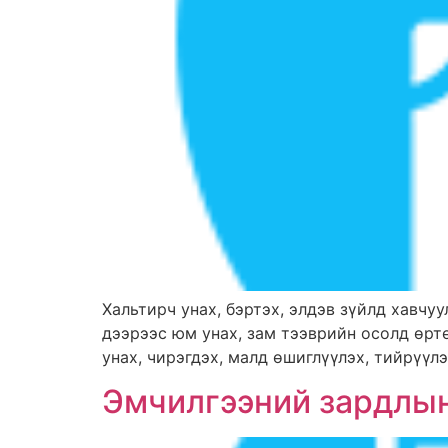
Хальтирч унах, бэртэх, элдэв зүйлд хавчуул
дээрээс юм унах, зам тээврийн осолд өртө
унах, чирэгдэх, малд өшиглүүлэх, тийрүүлэ
Эмчилгээний зардлын