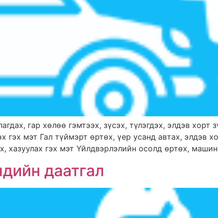
агдах, гар хөлөө гэмтээх, зүсэх, түлэгдэх, элдэв хорт 
х гэх мэт Гал түймэрт өртөх, үер усанд автах, элдэв 
х, хазуулах гэх мэт Үйлдвэрлэлийн осолд өртөх, машин, 
ндийн даатгал