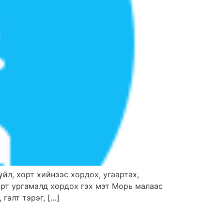
зүйл, хорт хийнээс хордох, угаартах,
хорт ургамалд хордох гэх мэт Морь малаас
галт тэрэг, […]