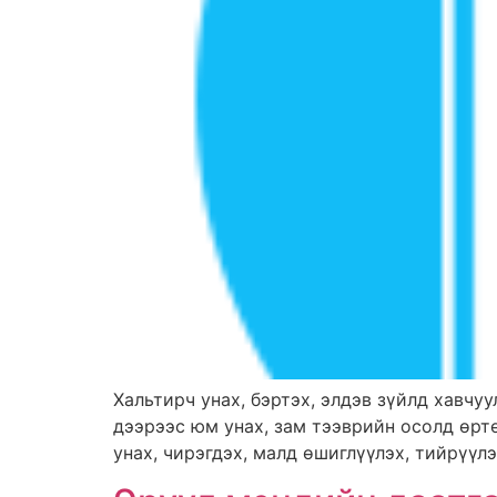
Хальтирч унах, бэртэх, элдэв зүйлд хавчуул
дээрээс юм унах, зам тээврийн осолд өртө
унах, чирэгдэх, малд өшиглүүлэх, тийрүүлэ