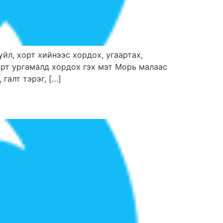
зүйл, хорт хийнээс хордох, угаартах,
хорт ургамалд хордох гэх мэт Морь малаас
галт тэрэг, […]