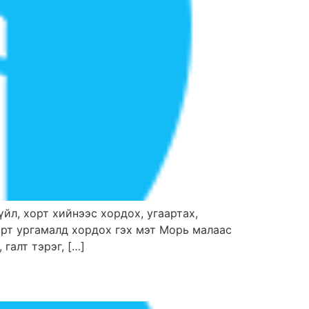
зүйл, хорт хийнээс хордох, угаартах,
хорт ургамалд хордох гэх мэт Морь малаас
галт тэрэг, […]