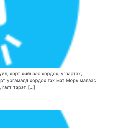
зүйл, хорт хийнээс хордох, угаартах,
хорт ургамалд хордох гэх мэт Морь малаас
галт тэрэг, […]